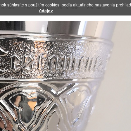
ok súhlasíte s použitím cookies, podľa aktuálneho nastavenia prehliada
urovanie
Foto z výroby
Referencie
Kontakt
údajov
.