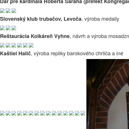
Dar pre kardinála Roberta Saraha (prefekt Kongregáci
, výroba medaily
Slovenský klub trubačov, Levoča
, návrh a výroba mosadz
Reštaurácia Kolkáreň Vyhne
, výroba repliky barokového chrliča a iné
Kaštiel Halič