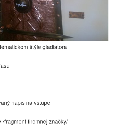
tématickom štýle gladiátora
rasu
vaný nápis na vstupe
y /fragment firemnej značky/