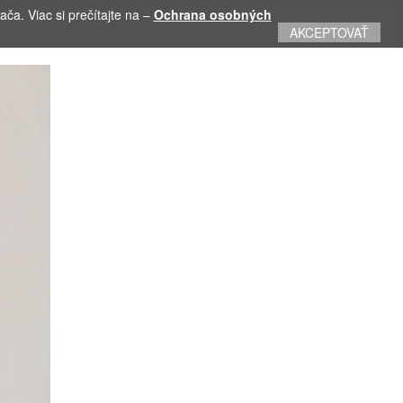
ča. Viac si prečítajte na –
Ochrana osobných
AKCEPTOVAŤ