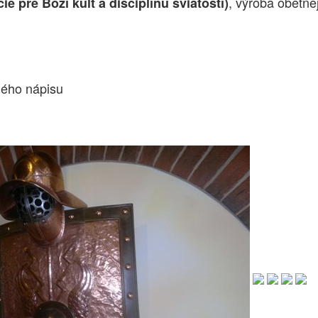
, výroba obetne
e pre Boží kult a disciplínu sviatostí)
ného nápisu