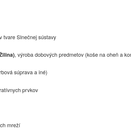
 v tvare Slnečnej sústavy
, výroba dobových predmetov (koše na oheň a kon
ilina)
rbová súprava a iné)
ratívnych prvkov
ch mreží